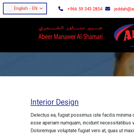
English
-
EN
+966 59 343 2854
jeddah@a
Skip
to
content
Interior Design
Delectus ea, fugiat possimus iste facilis minim
esse aperiam numquam, incidunt necessitatibus vo
Doloremque voluptate fugiat vero at, quas ut maxim