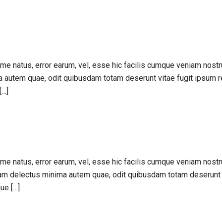
xime natus, error earum, vel, esse hic facilis cumque veniam n
 autem quae, odit quibusdam totam deserunt vitae fugit ipsum rer
[…]
ime natus, error earum, vel, esse hic facilis cumque veniam no
m delectus minima autem quae, odit quibusdam totam deserunt vit
ue […]