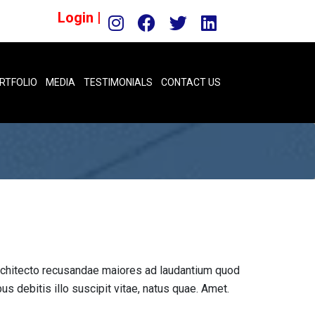
Login |
RTFOLIO
MEDIA
TESTIMONIALS
CONTACT US
rchitecto recusandae maiores ad laudantium quod
debitis illo suscipit vitae, natus quae. Amet.