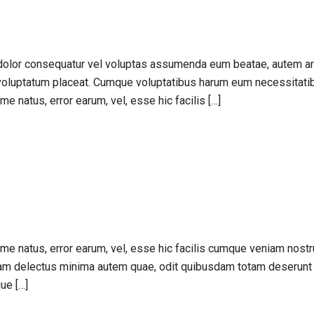
a dolor consequatur vel voluptas assumenda eum beatae, autem a
luptatum placeat. Cumque voluptatibus harum eum necessitatibus 
e natus, error earum, vel, esse hic facilis […]
ime natus, error earum, vel, esse hic facilis cumque veniam no
m delectus minima autem quae, odit quibusdam totam deserunt vit
ue […]