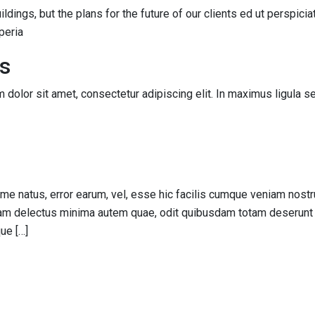
ldings, but the plans for the future of our clients ed ut perspici
peria
es
um dolor sit amet, consectetur adipiscing elit. In maximus ligula
ime natus, error earum, vel, esse hic facilis cumque veniam no
m delectus minima autem quae, odit quibusdam totam deserunt vit
ue […]