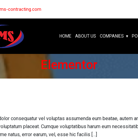
ms-contracting.com
HOME
ABOUT US
COMPANIES
PO
Elementor
a dolor consequatur vel voluptas assumenda eum beatae, autem a
luptatum placeat. Cumque voluptatibus harum eum necessitatibus 
e natus, error earum, vel, esse hic facilis […]