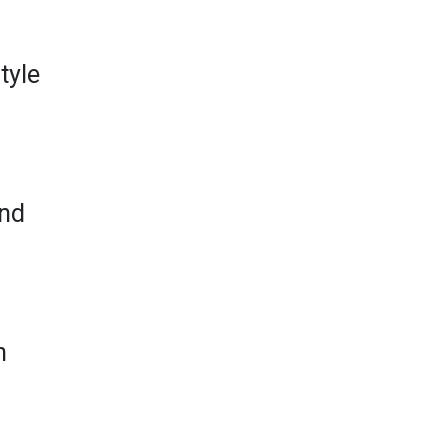
tyle
and
h