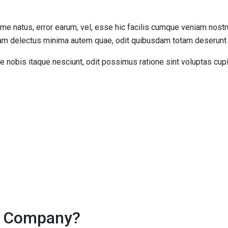
ime natus, error earum, vel, esse hic facilis cumque veniam no
m delectus minima autem quae, odit quibusdam totam deserunt vi
e nobis itaque nesciunt, odit possimus ratione sint voluptas cupid
r Company?