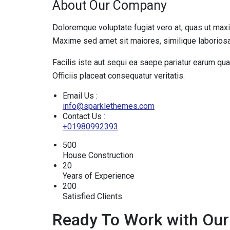
About Our Company
Doloremque voluptate fugiat vero at, quas ut max
Maxime sed amet sit maiores, similique laboriosa
Facilis iste aut sequi ea saepe pariatur earum qua
Officiis placeat consequatur veritatis.
Email Us :
info@sparklethemes.com
Contact Us :
+01980992393
500
House Construction
20
Years of Experience
200
Satisfied Clients
Ready To Work with Ou